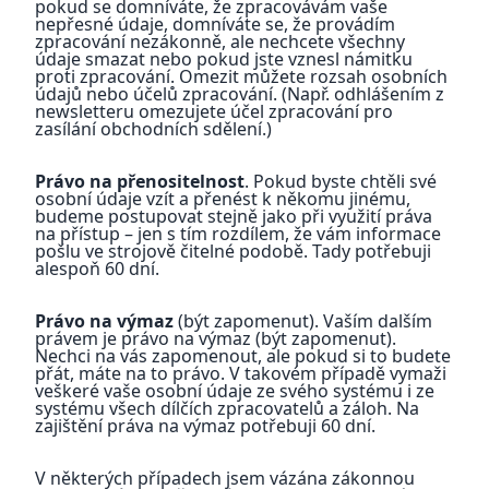
pokud se domníváte, že zpracovávám vaše
nepřesné údaje, domníváte se, že provádím
zpracování nezákonně, ale nechcete všechny
údaje smazat nebo pokud jste vznesl námitku
proti zpracování. Omezit můžete rozsah osobních
údajů nebo účelů zpracování. (Např. odhlášením z
newsletteru omezujete účel zpracování pro
zasílání obchodních sdělení.)
Právo na přenositelnost
. Pokud byste chtěli své
osobní údaje vzít a přenést k někomu jinému,
budeme postupovat stejně jako při využití práva
na přístup – jen s tím rozdílem, že vám informace
pošlu ve strojově čitelné podobě. Tady potřebuji
alespoň 60 dní.
Právo na výmaz
(být zapomenut). Vaším dalším
právem je právo na výmaz (být zapomenut).
Nechci na vás zapomenout, ale pokud si to budete
přát, máte na to právo. V takovém případě vymaži
veškeré vaše osobní údaje ze svého systému i ze
systému všech dílčích zpracovatelů a záloh. Na
zajištění práva na výmaz potřebuji 60 dní.
V některých případech jsem vázána zákonnou