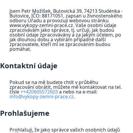
Jsem Petr Možíšek, Butovická 39, 74213 Studénka -
Butovice, IČO: 88171051, zapsan u živnostenského
odboru Úřadu a provozuji webovou stránku
www.vykopy-zemni-prace.cz. Vaše osobní údaje
zpracovávám jako správce, tj. určuji, jak budou
osobní údaje zpracovávány a za jakým účelem, po
jak dlouhou dobu a vybírám případné další
zpracovatele, kteří mi se zpracováním budou
pomáhat.
Kontaktní údaje
Pokud se na mě budete chtít v průběhu
zpracování obrátit, můžete mě kontaktovat na tel.
čísle
++420605572603
a nebo na e-mail:
info@vykopy-zemni-prace.cz
.
Prohlašujeme
Prohlašuji, že jako správce vašich osobních údajů