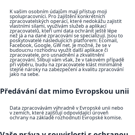
K vašim osobním údajům mají přístup moji
spolupracovníci. Pro zajištění konkrétních
zpracovatelských operací, které nedokážu zajistit
vlastními silami, využívám služeb a aplikací
zpracovatelů, kteří umí data ochránit ještě lépe
než já a na dané zpracování se specializují. Jsou to
poskytovatelé následujících platforem: Ecomail,
Facebook, Google, GW net. Je možné, že se v
budoucnu rozhodnu využít další aplikace či
zpracovatele, pro usnadnění a zkvalitnění
zpracování. Slibuji vám však, že v takovém případě
při výběru, budu na zpracovatele klást minimálně
stejné nároky na zabezpečení a kvalitu zpracování
jako na sebe.
Předávání dat mimo Evropskou unii
Data zpracovávám výhradně v Evropské unii nebo
v zemích, které zajišťují odpovídající úroveň
ochrany na základě rozhodnutí Evropské komise.
Vaše práva v souvislosti s ochranou