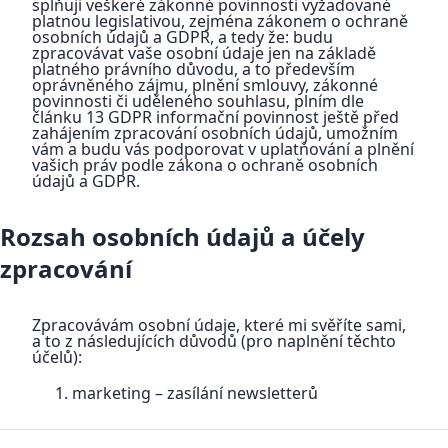
splňuji veškeré zákonné povinnosti vyžadované
platnou legislativou, zejména zákonem o ochraně
osobních údajů a GDPR, a tedy že: budu
zpracovávat vaše osobní údaje jen na základě
platného právního důvodu, a to především
oprávněného zájmu, plnění smlouvy, zákonné
povinnosti či uděleného souhlasu, plním dle
článku 13 GDPR informační povinnost ještě před
zahájením zpracování osobních údajů, umožním
vám a budu vás podporovat v uplatňování a plnění
vašich práv podle zákona o ochraně osobních
údajů a GDPR.
Rozsah osobních údajů a účely
zpracování
Zpracovávám osobní údaje, které mi svěříte sami,
a to z následujících důvodů (pro naplnění těchto
účelů):
marketing – zasílání newsletterů