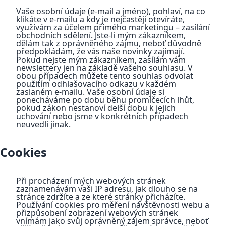
Vaše osobní údaje (e-mail a jméno), pohlaví, na co
klikáte v e-mailu a kdy je nejčastěji otevíráte,
využívám za účelem přímého marketingu – zasílání
obchodních sdělení. Jste-li mým zákazníkem,
dělám tak z oprávněného zájmu, neboť důvodně
předpokládám, že vás naše novinky zajímají.
Pokud nejste mým zákazníkem, zasílám vám
newslettery jen na základě vašeho souhlasu. V
obou případech můžete tento souhlas odvolat
použitím odhlašovacího odkazu v každém
zaslaném e-mailu. Vaše osobní údaje si
ponecháváme po dobu běhu promlčecích lhůt,
pokud zákon nestanoví delší dobu k jejich
uchování nebo jsme v konkrétních případech
neuvedli jinak.
Cookies
Při procházení mých webových stránek
zaznamenávám vaši IP adresu, jak dlouho se na
stránce zdržíte a ze které stránky přicházíte.
Používání cookies pro měření návštěvnosti webu a
přizpůsobení zobrazení webových stránek
vnímám jako svůj oprávněný zájem správce, neboť