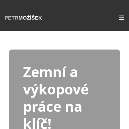
PETR
MOŽÍŠEK
Zemní a
výkopové
práce na
klíč!